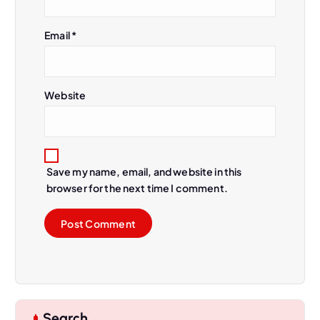
n
Email
*
Website
Save my name, email, and website in this
browser for the next time I comment.
Search