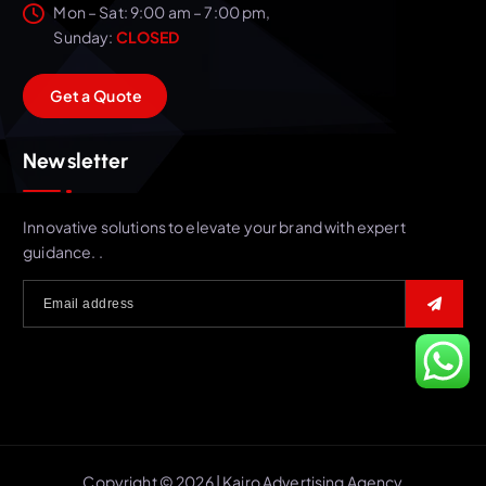
Mon – Sat: 9:00 am – 7:00 pm,
Sunday:
CLOSED
G
e
t
a
Q
u
o
t
e
Newsletter
Innovative solutions to elevate your brand with expert
guidance. .
Copyright © 2026 | Kairo Advertising Agency