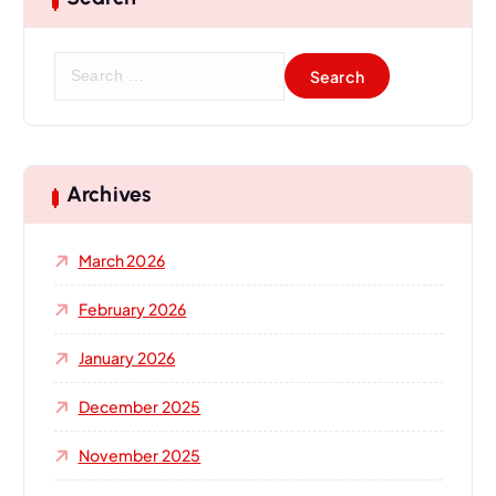
S
e
a
r
c
h
Archives
f
o
March 2026
r
:
February 2026
January 2026
December 2025
November 2025