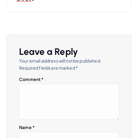
n
a
v
Leave a Reply
i
Your email address will not be published.
Required fields are marked
*
g
Comment
*
a
t
i
Name
*
o