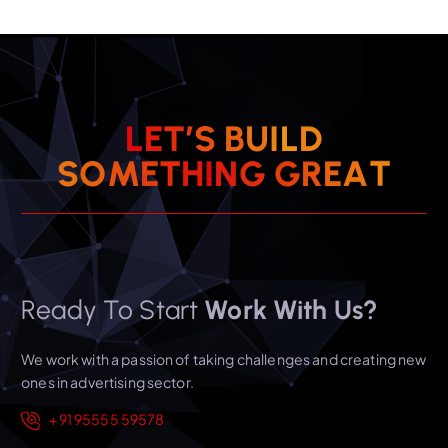
L
E
T
’
S
B
U
I
L
D
S
O
M
E
T
H
I
N
G
G
R
E
A
T
Ready To Start
Work With Us?
We work with a passion of taking challenges and creating new
ones in advertising sector.
+91 95555 59578