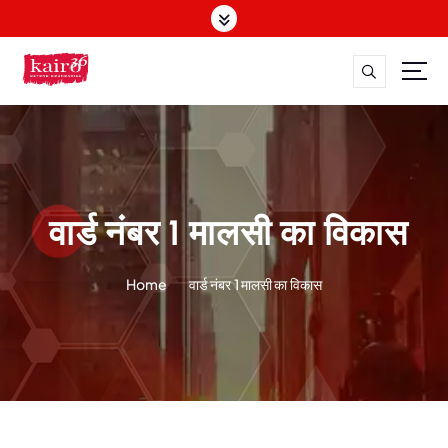
S
k
i
p
t
o
c
o
n
t
वार्ड नंबर 1 मालसी का विकास
e
n
Home
वार्ड नंबर 1 मालसी का विकास
t