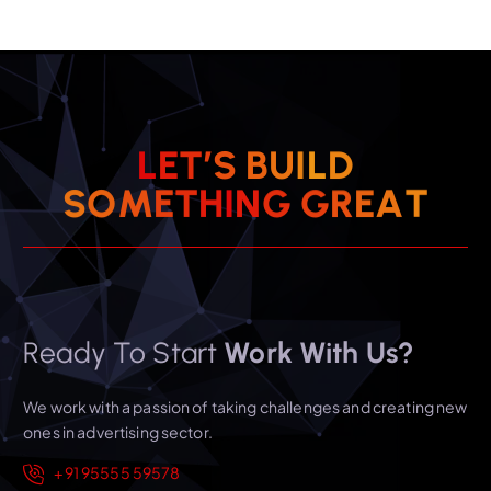
L
E
T
’
S
B
U
I
L
D
S
O
M
E
T
H
I
N
G
G
R
E
A
T
Ready To Start
Work With Us?
We work with a passion of taking challenges and creating new
ones in advertising sector.
+91 95555 59578