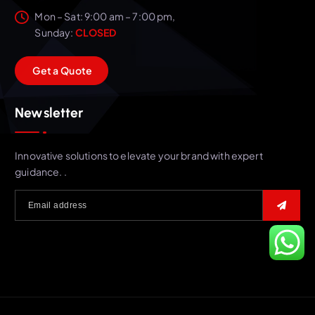
Mon – Sat: 9:00 am – 7:00 pm,
Sunday:
CLOSED
G
e
t
a
Q
u
o
t
e
Newsletter
Innovative solutions to elevate your brand with expert
guidance. .