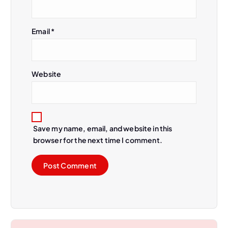
o
Email
*
n
Website
Save my name, email, and website in this
browser for the next time I comment.