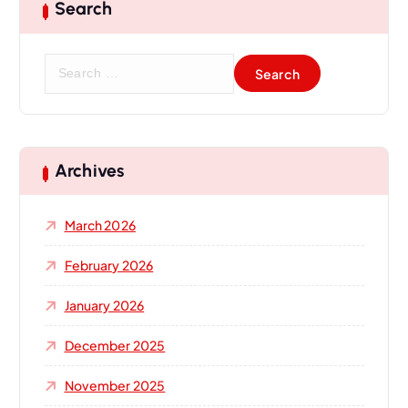
Search
S
e
a
r
c
h
Archives
f
o
March 2026
r
:
February 2026
January 2026
December 2025
November 2025